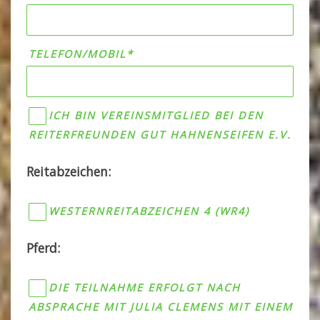
TELEFON/MOBIL*
ICH BIN VEREINSMITGLIED BEI DEN
REITERFREUNDEN GUT HAHNENSEIFEN E.V.
Reitabzeichen:
WESTERNREITABZEICHEN 4 (WR4)
BITTE LASSE DIESES FELD LEER.
BITTE LASSE DIESES FELD LEER.
Pferd:
DIE TEILNAHME ERFOLGT NACH
ABSPRACHE MIT JULIA CLEMENS MIT EINEM