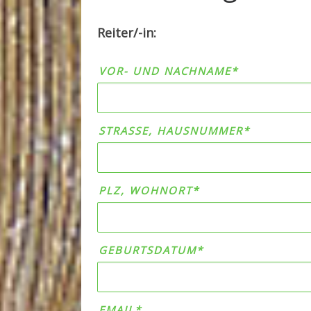
Reiter/-in:
VOR- UND NACHNAME*
STRASSE, HAUSNUMMER*
PLZ, WOHNORT*
GEBURTSDATUM*
EMAIL*