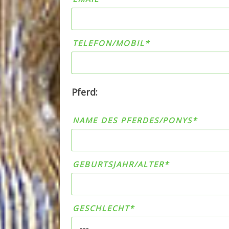
TELEFON/MOBIL*
BITTE LASSE DIESES FELD LEER.
Pferd:
NAME DES PFERDES/PONYS*
GEBURTSJAHR/ALTER*
GESCHLECHT*