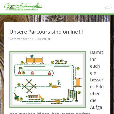
Zum Inhalt springen
Me
Unsere Parcours sind online !!!
Veröffentlicht
15.08.2019
Damit
ihr
euch
ein
besser
es Bild
über
die
Aufga